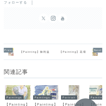
フォローする
【Painting】御利益
【Painting】花壇
関連記事
Paintings
Paintings
Portrait
Painting
【Painting】
【Painting】
【Painting】
【Paint