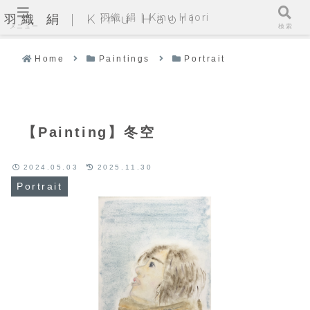
羽織 絹 | Kinu Haori
羽織 絹 | Kinu Haori
メニュー
検索
Home
Paintings
Portrait
【Painting】冬空
2024.05.03
2025.11.30
Portrait