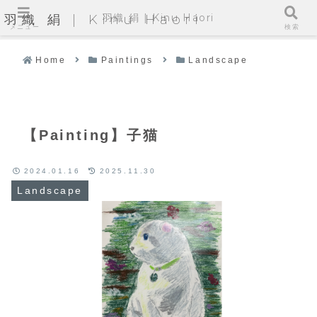
羽織 絹 | Kinu Haori
羽織 絹 | Kinu Haori
メニュー
検索
Home
Paintings
Landscape
【Painting】子猫
2024.01.16
2025.11.30
Landscape