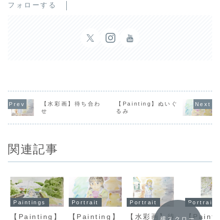
フォローする
【水彩画】待ち合わ
【Painting】ぬいぐ
せ
るみ
関連記事
Paintings
Portrait
Portrait
Portrait
【Painting】
【Painting】
【水彩画】待
【Paint
横スクロー