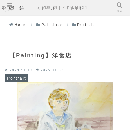
羽織 絹 | Kinu Haori
羽織 絹 | Kinu Haori
メニュー
検索
Home
Paintings
Portrait
【Painting】洋食店
2023.11.17
2025.11.30
Portrait