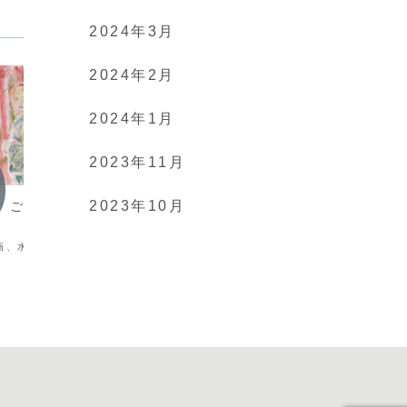
2024年3月
2024年2月
2024年1月
2023年11月
Paintings
Lands
2023年10月
ng】ご先祖様へ、感
【Painting】誘われて本等香
【Pai
素材技法：日本画、水彩画解説：学校指
素材技法
定の運動着を身に付けたまま、チャイム
中、待ち
画、水彩画解説：ありが
と同じく教室を飛び出した。ついに帰っ
とができ
。
て来る、私の渇望を満たすものが！さあ
する。さ
行こう、図書室へ！
くれるの