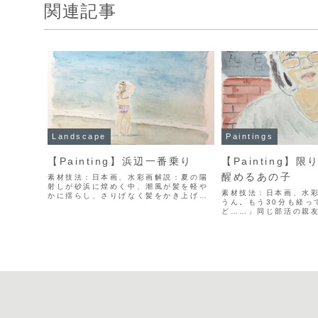
関連記事
Landscape
Paintings
【Painting】浜辺一番乗り
【Painting】
醒めるあの子
素材技法：日本画、水彩画解説：夏の陽
射しが砂浜に煌めく中、潮風が髪を軽や
素材技法：日本画、水
かに揺らし、さりげなく髪をかき上げた
うん。もう30分も経っ
私の完璧なシルエットが足元に広がる。
ど……」同じ部活の親
もちろん周囲の視線は痛いほど感じる
に付き合ってと言われ
が、意識していないフリをするのがポイ
承したと思ったら。朝
ント。だって、気付かれたくてやってる
に、漫画本を片手に突
ってばれちゃうじゃない。
案してくるなんて嫌な
ね、あの子すぐ影響さ