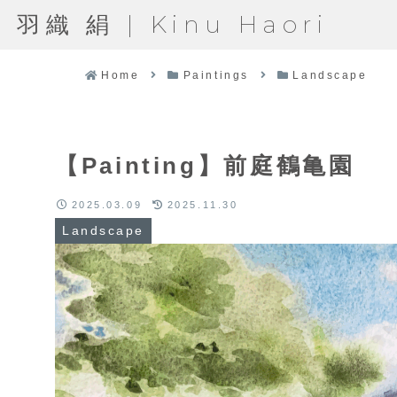
羽織 絹 | Kinu Haori
Home
Paintings
Landscape
【Painting】前庭鶴亀園
2025.03.09
2025.11.30
Landscape