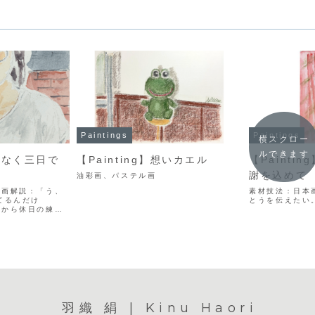
Paintings
Paintings
横スクロー
ルできます
限りなく三日で
【Painting】想いカエル
【Painti
謝を込めて
油彩画、パステル画
彩画解説：「う、
素材技法：日本
てるんだけ
とうを伝えたい
友から休日の練習
、渋々ながらも了
が人一倍苦手なの
然こんなことを提
予感はしたのよ
れるから。
羽織 絹 | Kinu Haori